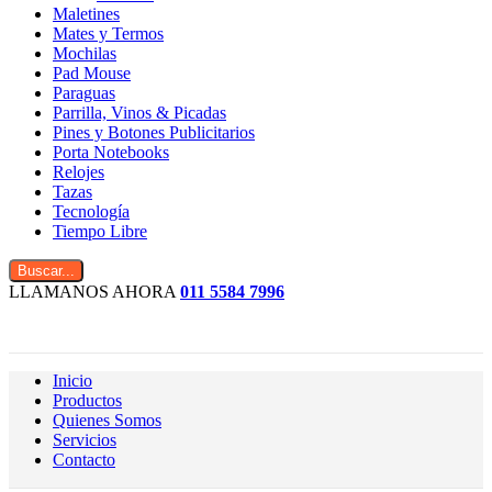
Maletines
Mates y Termos
Mochilas
Pad Mouse
Paraguas
Parrilla, Vinos & Picadas
Pines y Botones Publicitarios
Porta Notebooks
Relojes
Tazas
Tecnología
Tiempo Libre
Buscar...
LLAMANOS AHORA
011 5584 7996
Inicio
Productos
Quienes Somos
Servicios
Contacto