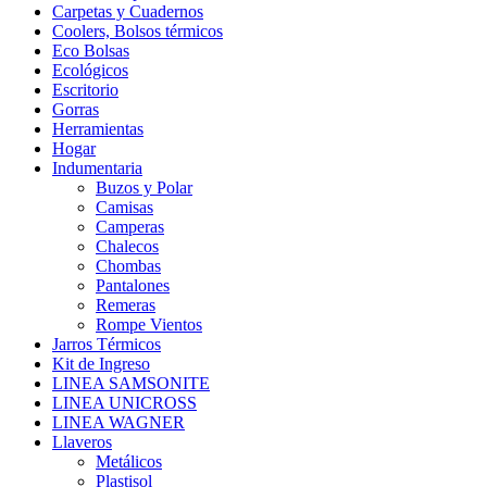
Carpetas y Cuadernos
Coolers, Bolsos térmicos
Eco Bolsas
Ecológicos
Escritorio
Gorras
Herramientas
Hogar
Indumentaria
Buzos y Polar
Camisas
Camperas
Chalecos
Chombas
Pantalones
Remeras
Rompe Vientos
Jarros Térmicos
Kit de Ingreso
LINEA SAMSONITE
LINEA UNICROSS
LINEA WAGNER
Llaveros
Metálicos
Plastisol