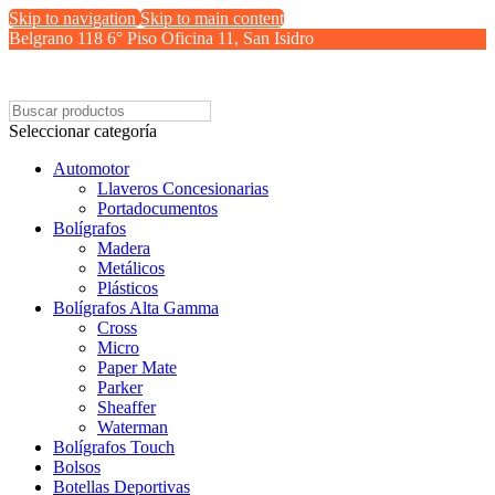
Skip to navigation
Skip to main content
Belgrano 118 6° Piso Oficina 11, San Isidro
Seleccionar categoría
Automotor
Llaveros Concesionarias
Portadocumentos
Bolígrafos
Madera
Metálicos
Plásticos
Bolígrafos Alta Gamma
Cross
Micro
Paper Mate
Parker
Sheaffer
Waterman
Bolígrafos Touch
Bolsos
Botellas Deportivas