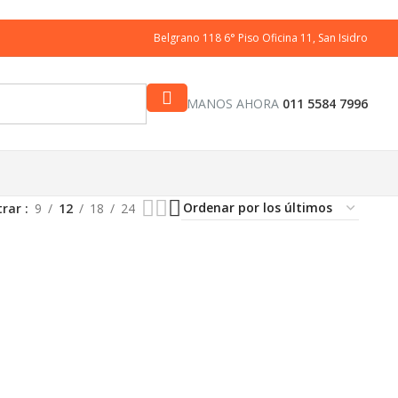
Belgrano 118 6° Piso Oficina 11, San Isidro
LLAMANOS AHORA
011 5584 7996
trar
9
12
18
24