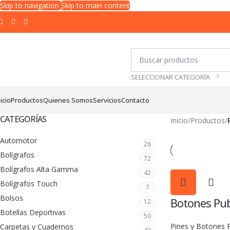
Skip to navigation
Skip to main content
SELECCIONAR CATEGORÍA
nicio
Productos
Quienes Somos
Servicios
Contacto
CATEGORÍAS
Inicio
/
Productos
/
Automotor
26
Bolígrafos
72
Bolígrafos Alta Gamma
42
Bolígrafos Touch
7
Bolsos
Botones Publ
12
Botellas Deportivas
50
Pines y Botones P
Carpetas y Cuadernos