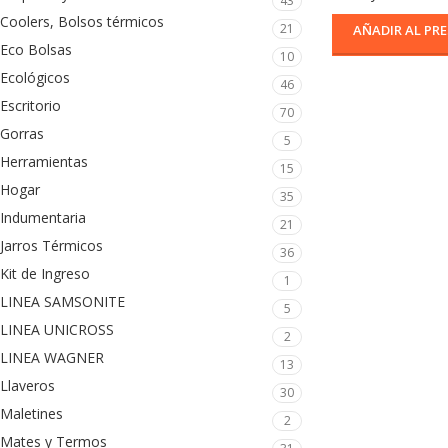
43
Coolers, Bolsos térmicos
21
AÑADIR AL PR
Eco Bolsas
10
Ecológicos
46
Escritorio
70
Gorras
5
Herramientas
15
Hogar
35
Indumentaria
21
Jarros Térmicos
36
Kit de Ingreso
1
LINEA SAMSONITE
5
LINEA UNICROSS
2
LINEA WAGNER
13
Llaveros
30
Maletines
2
Mates y Termos