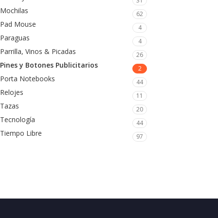
31
Mochilas
62
Pad Mouse
4
Paraguas
4
Parrilla, Vinos & Picadas
26
Pines y Botones Publicitarios
2
Porta Notebooks
44
Relojes
11
Tazas
20
Tecnología
44
Tiempo Libre
97