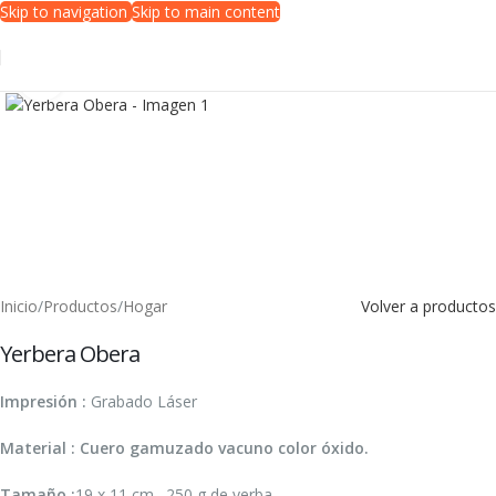
Skip to navigation
Skip to main content
Clic para ampliar
Inicio
/
Productos
/
Hogar
Volver a productos
Yerbera Obera
Impresión :
Grabado Láser
Material : Cuero gamuzado vacuno color óxido.
Tamaño :
19 x 11 cm. 250 g de yerba