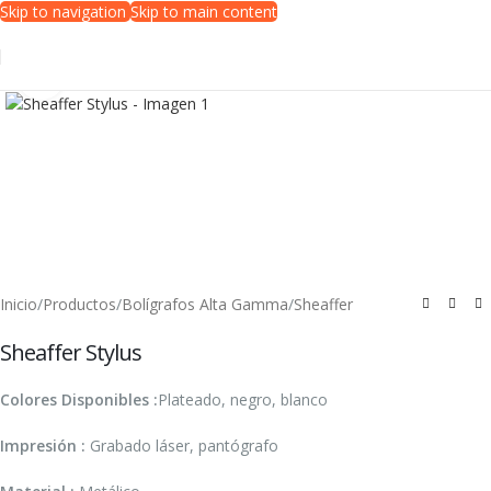
Skip to navigation
Skip to main content
Clic para ampliar
Inicio
/
Productos
/
Bolígrafos Alta Gamma
/
Sheaffer
Sheaffer Stylus
Colores Disponibles :
Plateado, negro, blanco
Impresión :
Grabado láser, pantógrafo