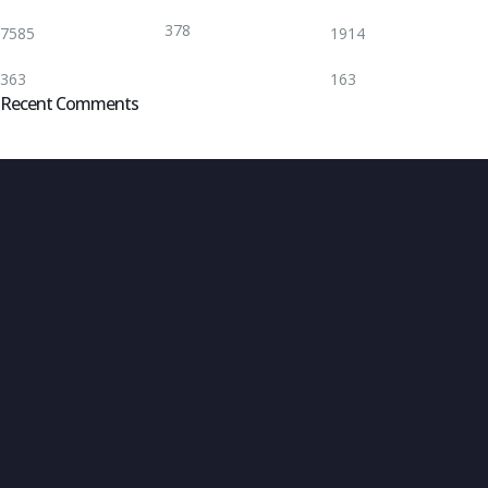
378
7585
1914
363
163
Recent Comments