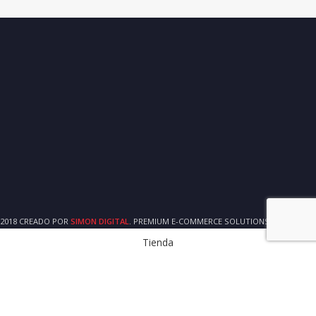
2018 CREADO POR
SIMON DIGITAL
. PREMIUM E-COMMERCE SOLUTIONS.
Tienda
Barra Lateral
Carrito