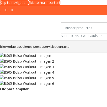
Skip to navigation
Skip to main content
SELECCIONAR CATEGORÍA
nicio
Productos
Quienes Somos
Servicios
Contacto
Clic para ampliar