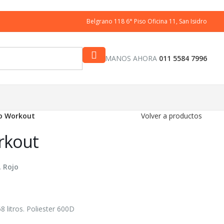
Belgrano 118 6° Piso Oficina 11, San Isidro
LLAMANOS AHORA
011 5584 7996
o Workout
Volver a productos
rkout
, Rojo
 litros. Poliester 600D